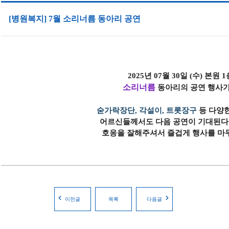
[병원복지] 7월 소리너름 동아리 공연
2025년 07월 30일 (수) 본원
소리너름
동아리의 공연 행사가
숟가락장단, 각설이, 트롯장구
등 다양한
어르신들께서도 다음 공연이 기대된다
호응을 잘해주셔서 즐겁게 행사를 마
이전글
목록
다음글