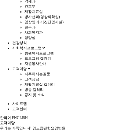
약제과
간호부
재활치료실
방사선과(영상의학실)
임상병리과(진단검사실)
원무과
사회복지과
영양실
건강상식
사회복지프로그램
병원복지프로그램
프로그램 갤러리
자원봉사안내
고객마당
자주하시는질문
고객상담
재활치료실 갤러리
병동 갤러리
공지 및 소식
사이트맵
고객센터
한국어
ENGLISH
고객마당
우리는 가족입니다! 영도참편한요양병원