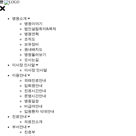
병원소개
병원이야기
법인설립취지&목적
병원연혁
조직도
보유장비
원내배치도
병원둘러보기
오시는길
이사장 인사말
이사장 인사말
이용안내
외래진료안내
입퇴원안내
진료시간안내
문병시간안내
병동일정
비급여안내
입원환자 식대안내
진료안내
의료진소개
부서안내
진료부